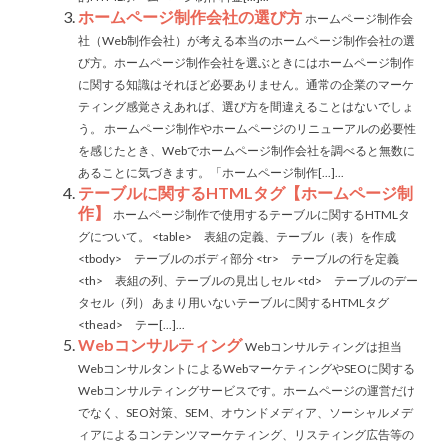
ホームページ制作会社の選び方
ホームページ制作会
社（Web制作会社）が考える本当のホームページ制作会社の選
び方。ホームページ制作会社を選ぶときにはホームページ制作
に関する知識はそれほど必要ありません。通常の企業のマーケ
ティング感覚さえあれば、選び方を間違えることはないでしょ
う。 ホームページ制作やホームページのリニューアルの必要性
を感じたとき、Webでホームページ制作会社を調べると無数に
あることに気づきます。「ホームページ制作[...]...
テーブルに関するHTMLタグ【ホームページ制
作】
ホームページ制作で使用するテーブルに関するHTMLタ
グについて。 <table> 表組の定義、テーブル（表）を作成
<tbody> テーブルのボディ部分 <tr> テーブルの行を定義
<th> 表組の列、テーブルの見出しセル <td> テーブルのデー
タセル（列） あまり用いないテーブルに関するHTMLタグ
<thead> テー[...]...
Webコンサルティング
Webコンサルティングは担当
WebコンサルタントによるWebマーケティングやSEOに関する
Webコンサルティングサービスです。ホームページの運営だけ
でなく、SEO対策、SEM、オウンドメディア、ソーシャルメデ
ィアによるコンテンツマーケティング、リスティング広告等の