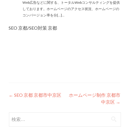
Web広告などに関する、トータルWebコンサルティングを提供
しております。ホームページのアクセス状況、ホームページの
コンバージョン率を分[...]...
SEO 京都/SEO対策 京都
投
←
SEO 京都 京都市中京区
ホームページ制作 京都市
中京区
→
稿
ナ
検
索:
ビ