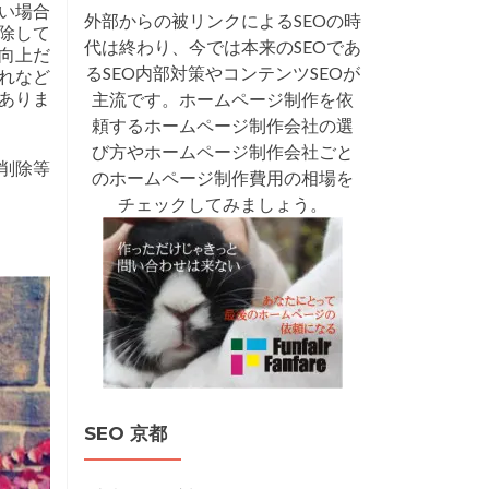
い場合
外部からの被リンクによるSEOの時
除して
代は終わり、今では本来のSEOであ
向上だ
るSEO内部対策やコンテンツSEOが
れなど
ありま
主流です。ホームページ制作を依
頼するホームページ制作会社の選
び方やホームページ制作会社ごと
削除等
のホームページ制作費用の相場を
チェックしてみましょう。
SEO 京都