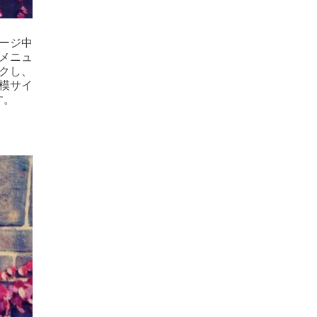
ージ中
メニュ
クし、
模サイ
す。