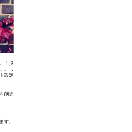
す。「投
す。し
クト設定
を削除
します。