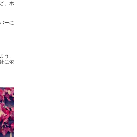
など、ホ
バーに
まう」
社に依