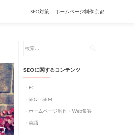
コ
ン
SEO対策
ホームページ制作 京都
テ
ン
ツ
へ
検
ス
索:
キ
ッ
プ
SEOに関するコンテンツ
EC
SEO・SEM
ホームページ制作・Web集客
英語