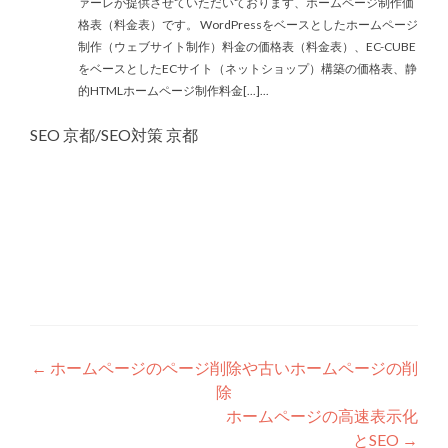
ァーレが提供させていただいております、ホームページ制作価
格表（料金表）です。 WordPressをベースとしたホームページ
制作（ウェブサイト制作）料金の価格表（料金表）、EC-CUBE
をベースとしたECサイト（ネットショップ）構築の価格表、静
的HTMLホームページ制作料金[...]...
SEO 京都/SEO対策 京都
投
←
ホームページのページ削除や古いホームページの削
除
稿
ホームページの高速表示化
ナ
とSEO
→