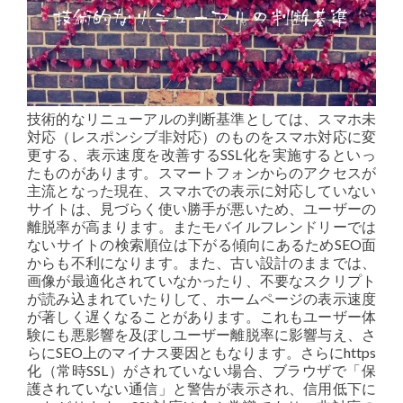
技術的なリニューアルの判断基準としては、スマホ未
対応（レスポンシブ非対応）のものをスマホ対応に変
更する、表示速度を改善するSSL化を実施するといっ
たものがあります。スマートフォンからのアクセスが
主流となった現在、スマホでの表示に対応していない
サイトは、見づらく使い勝手が悪いため、ユーザーの
離脱率が高まります。またモバイルフレンドリーでは
ないサイトの検索順位は下がる傾向にあるためSEO面
からも不利になります。また、古い設計のままでは、
画像が最適化されていなかったり、不要なスクリプト
が読み込まれていたりして、ホームページの表示速度
が著しく遅くなることがあります。これもユーザー体
験にも悪影響を及ぼしユーザー離脱率に影響与え、さ
らにSEO上のマイナス要因ともなります。さらにhttps
化（常時SSL）がされていない場合、ブラウザで「保
護されていない通信」と警告が表示され、信用低下に