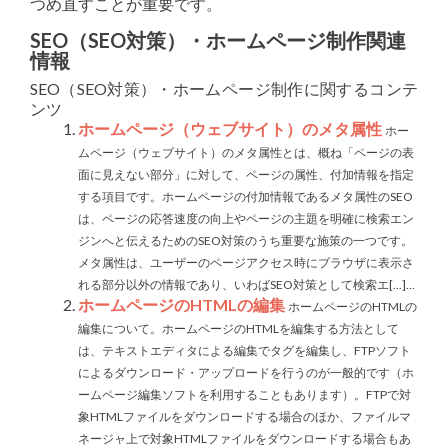
つめ直すことが重要です。
SEO（SEO対策）・ホームページ制作関連
情報
SEO（SEO対策）・ホームページ制作に関するコンテ
ンツ
ホームページ（ウェブサイト）のメタ属性
ホー
ムページ（ウェブサイト）のメタ属性とは、概ね「ページの表
面に見えない部分」に対して、ページの属性、付加情報を指定
する項目です。ホームページの付加情報であるメタ属性のSEO
は、ページの応答速度の向上やページの主題を明確に検索エン
ジンへと伝えるためのSEO対策のうち重要な施策の一つです。
メタ属性は、ユーザーのページアクセス時にブラウザに表示さ
れる部分以外の情報であり、いわばSEO対策として検索エ[...]...
ホームページのHTMLの編集
ホームページのHTMLの
編集について。ホームページのHTMLを編集する方法として
は、テキストエディタによる編集でタグを編集し、FTPソフト
によるダウンロード・アップロードを行うのが一般的です（ホ
ームページ編集ソフトを利用することもあります）。FTPで対
象HTMLファイルをダウンロードする場合のほか、ファイルマ
ネージャ上で対象HTMLファイルをダウンロードする場合もあ