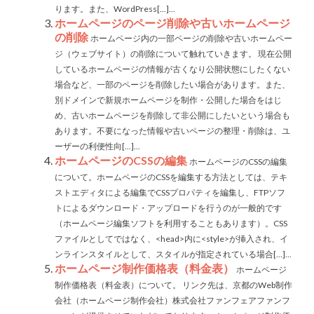
ります。また、WordPress[...]...
ホームページのページ削除や古いホームページ
の削除
ホームページ内の一部ページの削除や古いホームペー
ジ（ウェブサイト）の削除について触れていきます。 現在公開
しているホームページの情報が古くなり公開状態にしたくない
場合など、一部のページを削除したい場合があります。また、
別ドメインで新規ホームページを制作・公開した場合をはじ
め、古いホームページを削除して非公開にしたいという場合も
あります。不要になった情報や古いページの整理・削除は、ユ
ーザーの利便性向[...]...
ホームページのCSSの編集
ホームページのCSSの編集
について。ホームページのCSSを編集する方法としては、テキ
ストエディタによる編集でCSSプロパティを編集し、FTPソフ
トによるダウンロード・アップロードを行うのが一般的です
（ホームページ編集ソフトを利用することもあります）。CSS
ファイルとしてではなく、<head>内に<style>が挿入され、イ
ンラインスタイルとして、スタイルが指定されている場合[...]...
ホームページ制作価格表（料金表）
ホームページ
制作価格表（料金表）について。 リンク先は、京都のWeb制作
会社（ホームページ制作会社）株式会社ファンフェアファンフ