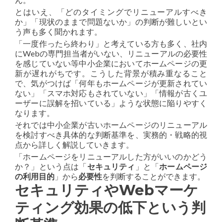
とはいえ、「どのタイミングでリニューアルすべき
か」「現状のままで問題ないか」の判断が難しいとい
う声も多く聞かれます。
「一度作ったら終わり」と考えている方も多く、社内
にWebの専門担当者がいない、リニューアルの必要性
を感じていない等中小企業においてホームページの更
新が遅れがちです。こうした背景が積み重なること
で、気がつけば「何年もホームページが更新されてい
ない」「スマホ対応もされていない」「情報が古くユ
ーザーに誤解を招いている」ような状態に陥りやすく
なります。
それでは中小企業が古いホームページのリニューアル
を検討すべき具体的な判断基準を、実務的・戦略的視
点から詳しく解説していきます。
「ホームページをリニューアルした方がいいのかどう
か？」という点は「
セキュリティ
」と「
ホームページ
の利用目的
」から
必要性
を判断することができます。
セキュリティやWebマーケ
ティング効果の低下という判