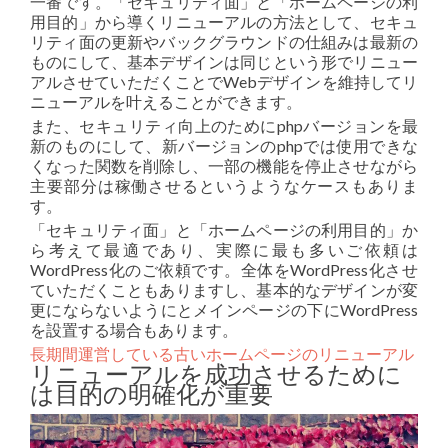
一番です。「セキュリティ面」と「ホームページの利
用目的」から導くリニューアルの方法として、セキュ
リティ面の更新やバックグラウンドの仕組みは最新の
ものにして、基本デザインは同じという形でリニュー
アルさせていただくことでWebデザインを維持してリ
ニューアルを叶えることができます。
また、セキュリティ向上のためにphpバージョンを最
新のものにして、新バージョンのphpでは使用できな
くなった関数を削除し、一部の機能を停止させながら
主要部分は稼働させるというようなケースもありま
す。
「セキュリティ面」と「ホームページの利用目的」か
ら考えて最適であり、実際に最も多いご依頼は
WordPress化のご依頼です。全体をWordPress化させ
ていただくこともありますし、基本的なデザインが変
更にならないようにとメインページの下にWordPress
を設置する場合もあります。
長期間運営している古いホームページのリニューアル
リニューアルを成功させるために
は目的の明確化が重要