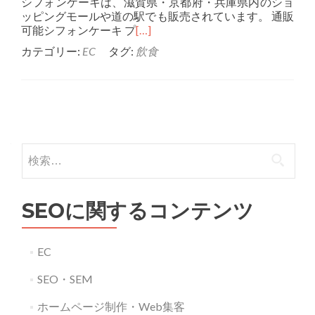
シフォンケーキは、滋賀県・京都府・兵庫県内のショ
ッピングモールや道の駅でも販売されています。 通販
可能シフォンケーキ プ
[…]
カテゴリー:
EC
タグ:
飲食
投
稿
検
ナ
索:
ビ
SEOに関するコンテンツ
ゲ
ー
EC
シ
SEO・SEM
ョ
ン
ホームページ制作・Web集客