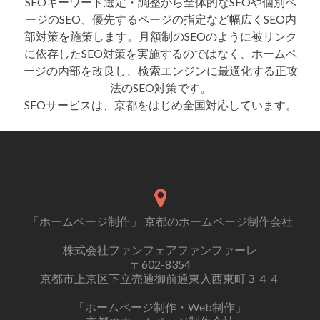
SEOキーワード選定・調整から全体的なSEOや個別ペ
ージのSEO、優先するページの指定など幅広くSEO内
部対策を施策します。月額制のSEOのように被リンク
に依存したSEO対策を実施するのではなく、ホームペ
ージの内部を改良し、検索エンジンに最適化する正攻
法のSEO対策です。
SEOサービスは、京都をはじめ全国対応しています。
「ホームページ制作」 京都のホームページ制作会社
株式会社ファンフェアファンファーレ
〒602-8354
京都市上京区下立売通御前通東入西東町３４４
「ホームページ制作・Web制作」