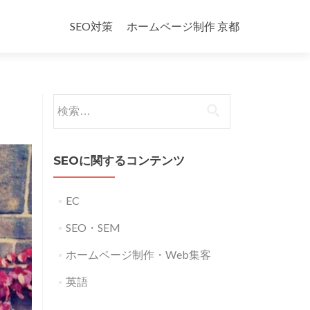
コ
ン
SEO対策
ホームページ制作 京都
テ
ン
ツ
へ
検
ス
索:
キ
ッ
プ
SEOに関するコンテンツ
EC
SEO・SEM
ホームページ制作・Web集客
英語