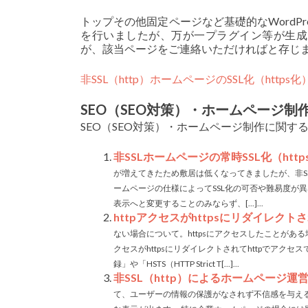
トップその他固定ページなど基礎的なWordP
を行いましたが、万が一プラグイン等が生成
が、該当ページをご連絡いただければと存じ
非SSL（http）ホームページのSSL化（https化
SEO（SEO対策）・ホームページ制
SEO（SEO対策）・ホームページ制作に関す
非SSLホームページの常時SSL化（http
が増えてきたため敷居は低くなってきましたが、非SSL
ームページの仕様によってSSL化の可否や難易度が
表示へと変更することのみならず、[...]...
httpアクセスがhttpsにリダイレクト
ない場合について。httpsにアクセスしたことがある場
クセスがhttpsにリダイレクトされてhttpでアク
録」や「HSTS（HTTP Strict T[...]...
非SSL（http）によるホームページ運
て、ユーザーの情報の保護がなされず不信感を与える