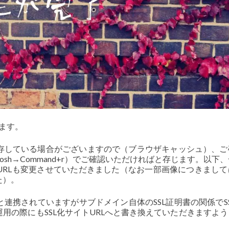
ます。
存している場合がございますので（ブラウザキャッシュ）、ご
cintosh→Command+r）でご確認いただければと存じます。以下
URLも変更させていただきました（なお一部画像につきまして
た）。
連携されていますがサブドメイン自体のSSL証明書の関係でS
用の際にもSSL化サイトURLへと書き換えていただきますよ