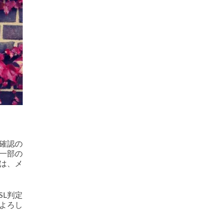
確認の
、一部の
は、メ
SL判定
うよろし