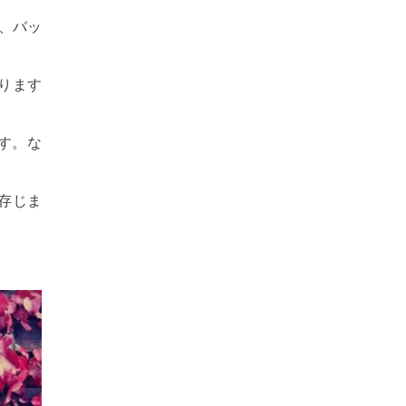
、バッ
ります
す。な
存じま