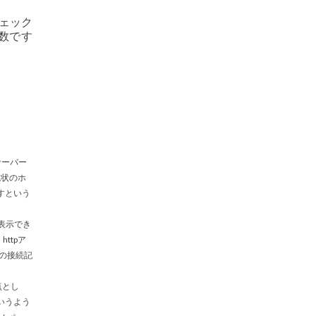
チェック
数です
サーバー
現状のホ
すという
で表示でき
ttpア
ザの接続記
点とし
いうよう